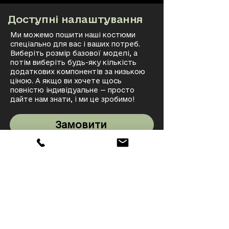
Доступні налаштування
Ми можемо пошити наші костюми
спеціально для вас і ваших потреб.
Виберіть розмір базової моделі, а
потім виберіть будь-яку кількість
додаткових компонентів за низькою
ціною. А якщо ви хочете щось
повністю індивідуальне — просто
дайте нам знати, і ми це зробимо!
Замовити
Узнати більше
20 років досконалості
Вперше створений у 2004 році для
операції «Іракська свобода» та
«Незмінна свобода», наш костюм