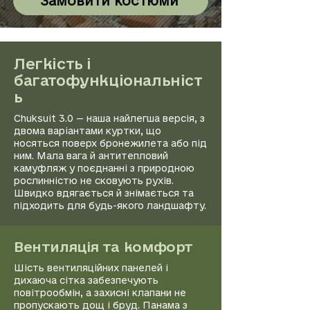
Замовити костюми
Легкість і
багатофункціональніст
ь
Chuksuit 3.0 — наша найлегша версія, з
двома варіантами куртки, що
носяться поверх бронежилета або під
ним. Мала вага й антитепловий
камуфляж у поєднанні з природною
рослинністю не сковують рухів.
Швидко вдягається й знімається та
підходить для будь-якого ландшафту.
Вентиляція та комфорт
Шість вентиляційних панелей і
дихаюча сітка забезпечують
повітрообмін, а захисні клапани не
пропускають дощ і бруд. Панама з