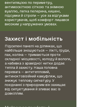
вентиляцією по периметру,
антимоскітною сіткою та знімною
вуаллю, легка пелерина, кишені,
підсумки й стропи — усе за відгуками
користувачів, щоб комфорт лишався
високим у напружених умовах.
Захист і мобільність
Підсилені панелі на ділянках, що
найбільше зношуються — лікті, груди,
пах, коліна — тримаються проти
складної місцевості, холоду й вологи,
а набивка з арамідної нитки додає
тепла й захисту. Наша головна
перевага — антитепловий,
антиноктовізійний камуфляж, що
знижує теплову сигнатуру. У
поєднанні з природним він захищає
від силуетування й зливає вас із
довкіллям.