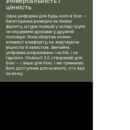
Універсальність і
цінність
Одна уніформа для будь-кого в бою —
багатоденна розвідка за лінією
фронту, штурм позицій у складі групи
чи керування дронами у дружній
лісосмузі. Вона зберігає кожен
елемент комфорту, не жертвуючи
міцністю й захистом. Звичайна
уніформа розрахована і на бій, і на
гарнізон. Chuksuit 3.0 створений для
бою — і лише для бою. І ми тримаємо
його доступним для кожного, хто йде
за межу.