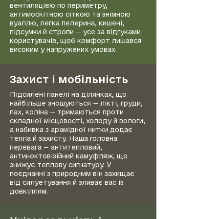
вентиляцією по периметру,
антимоскітною сіткою та знімною
вуаллю, легка пелерина, кишені,
підсумки й стропи — усе за відгуками
користувачів, щоб комфорт лишався
високим у напружених умовах.
Захист і мобільність
Підсилені панелі на ділянках, що
найбільше зношуються — лікті, груди,
пах, коліна — тримаються проти
складної місцевості, холоду й вологи,
а набивка з арамідної нитки додає
тепла й захисту. Наша головна
перевага — антитепловий,
антиноктовізійний камуфляж, що
знижує теплову сигнатуру. У
поєднанні з природним він захищає
від силуетування й зливає вас із
довкіллям.