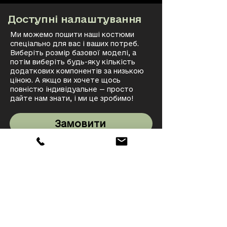
Доступні налаштування
Ми можемо пошити наші костюми
спеціально для вас і ваших потреб.
Виберіть розмір базової моделі, а
потім виберіть будь-яку кількість
додаткових компонентів за низькою
ціною. А якщо ви хочете щось
повністю індивідуальне — просто
дайте нам знати, і ми це зробимо!
Замовити
Узнати більше
20 років досконалості
Вперше створений у 2004 році для
операції «Іракська свобода» та
«Незмінна свобода», наш костюм