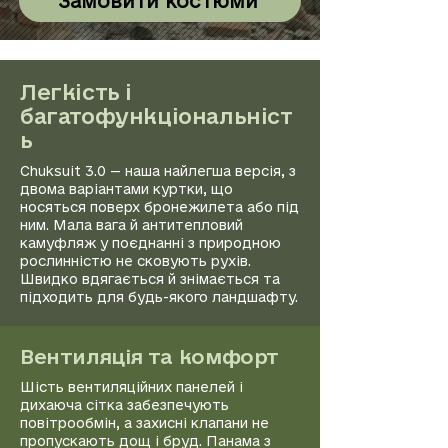
Замовити костюми
Легкість і
багатофункціональніст
ь
Chuksuit 3.0 — наша найлегша версія, з
двома варіантами куртки, що
носяться поверх бронежилета або під
ним. Мала вага й антитепловий
камуфляж у поєднанні з природною
рослинністю не сковують рухів.
Швидко вдягається й знімається та
підходить для будь-якого ландшафту.
Вентиляція та комфорт
Шість вентиляційних панелей і
дихаюча сітка забезпечують
повітрообмін, а захисні клапани не
пропускають дощ і бруд. Панама з